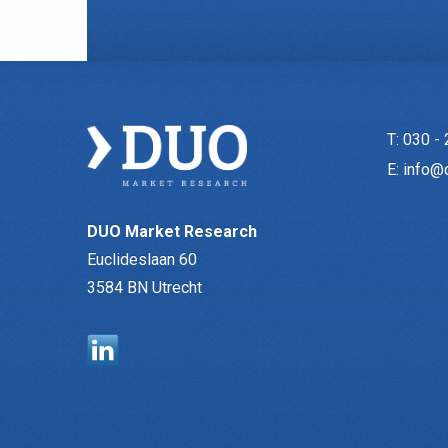
T:
030 - 
E:
info@
DUO Market Research
Euclideslaan 60
3584 BN Utrecht