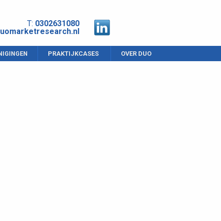
T:
0302631080
uomarketresearch.nl
NIGINGEN
PRAKTIJKCASES
OVER DUO