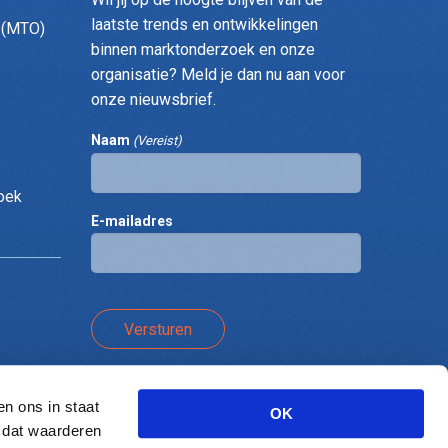
laatste trends en ontwikkelingen
 (MTO)
binnen marktonderzoek en onze
organisatie? Meld je dan nu aan voor
onze nieuwsbrief.
Naam
(Vereist)
oek
E-mailadres
n ons in staat
OK
n dat waarderen