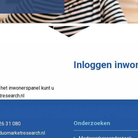
Inloggen inwo
 het inwonerspanel kunt u
research.nl
Onderzoeken
26 31 080
duomarketresearch.nl