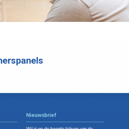
nerspanels
Nieuwsbrief
Wil jij op de hoogte blijven van de