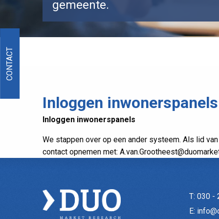
gemeente.
CONTACT
Inloggen inwonerspanels
Inloggen inwonerspanels
We stappen over op een ander systeem. Als lid van
contact opnemen met: A.van.Grootheest@duomarket
T:
030 - 
E:
info@