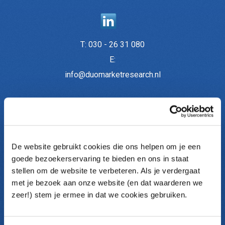
T:
030 - 26 31 080
E:
info@duomarketresearch.nl
Onderzoeken
De website gebruikt cookies die ons helpen om je een
Medewerkersonderzoek
goede bezoekerservaring te bieden en ons in staat
Medewerkerstevredenheid (MTO)
stellen om de website te verbeteren. Als je verdergaat
Themaonderzoek
met je bezoek aan onze website (en dat waarderen we
Pulse metingen
zeer!) stem je ermee in dat we cookies gebruiken.
Klantonderzoek
Communicatieonderzoek