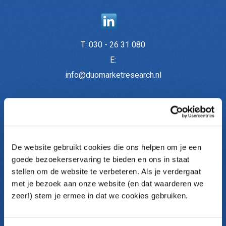
T:
030 - 26 31 080
E:
info@duomarketresearch.nl
Onderzoeken
De website gebruikt cookies die ons helpen om je een
Medewerkersonderzoek
goede bezoekerservaring te bieden en ons in staat
Medewerkerstevredenheid (MTO)
stellen om de website te verbeteren. Als je verdergaat
Themaonderzoek
met je bezoek aan onze website (en dat waarderen we
Pulse metingen
zeer!) stem je ermee in dat we cookies gebruiken.
Klantonderzoek
Communicatieonderzoek