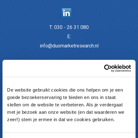
T:
030 - 26 31 080
E:
info@duomarketresearch.nl
Onderzoeken
De website gebruikt cookies die ons helpen om je een
Medewerkersonderzoek
goede bezoekerservaring te bieden en ons in staat
Medewerkerstevredenheid (MTO)
stellen om de website te verbeteren. Als je verdergaat
Themaonderzoek
met je bezoek aan onze website (en dat waarderen we
Pulse metingen
zeer!) stem je ermee in dat we cookies gebruiken.
Klantonderzoek
Communicatieonderzoek