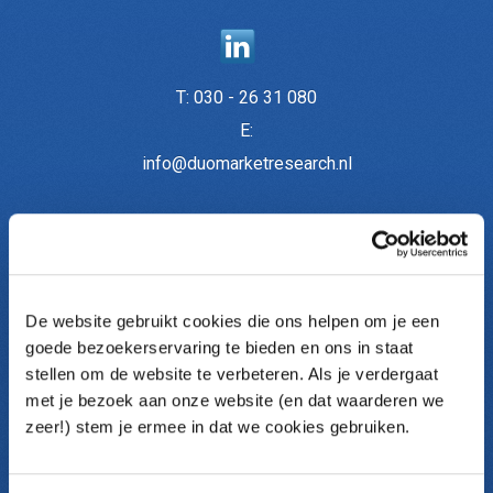
T:
030 - 26 31 080
E:
info@duomarketresearch.nl
Onderzoeken
De website gebruikt cookies die ons helpen om je een
Medewerkersonderzoek
goede bezoekerservaring te bieden en ons in staat
Medewerkerstevredenheid (MTO)
stellen om de website te verbeteren. Als je verdergaat
Themaonderzoek
met je bezoek aan onze website (en dat waarderen we
Pulse metingen
zeer!) stem je ermee in dat we cookies gebruiken.
Klantonderzoek
Communicatieonderzoek