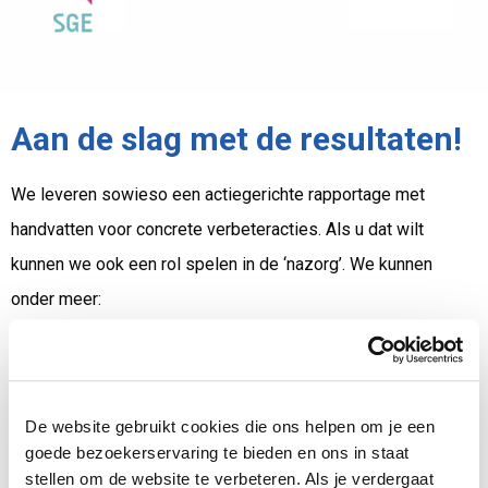
Aan de slag met de resultaten!
We leveren sowieso een actiegerichte rapportage met
handvatten voor concrete verbeteracties. Als u dat wilt
kunnen we ook een rol spelen in de ‘nazorg’. We kunnen
onder meer:
presentaties verzorgen voor bijv. alle leidinggevenden
en/of voor het voltallige personeel (deze presentaties
verlopen interactief waardoor de resultaten daadwerkelijk
De website gebruikt cookies die ons helpen om je een
beklijven);
goede bezoekerservaring te bieden en ons in staat
een-op-eengesprekken voeren met leidinggevenden om
stellen om de website te verbeteren. Als je verdergaat