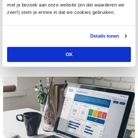
gezamenlijk te komen tot een antwoord op de vraag ‘wat
met je bezoek aan onze website (en dat waarderen we
zien we en welke acties liggen voor de hand?’
zeer!) stem je ermee in dat we cookies gebruiken.
workshops verzorgen waarmee we met een heel team of
een hele afdeling gezamenlijk komen tot een antwoord op
de volgende vragen: Wat willen we behouden? Wat kan en
Details tonen
moet echt anders (en hoe dan)? En wat gaan we vooral
niet doen?
OK
We lichten de mogelijkheden graag nader toe!