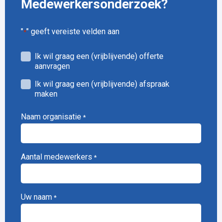
Medewerkersonderzoek?
"
" geeft vereiste velden aan
*
Offerte
Ik wil graag een (vrijblijvende) offerte
of
aanvragen
afspraak
Ik wil graag een (vrijblijvende) afspraak
aanvragen
maken
Breed
Medewerkersonderzoek
Naam organisatie
*
*
Aantal medewerkers
*
Uw naam
*