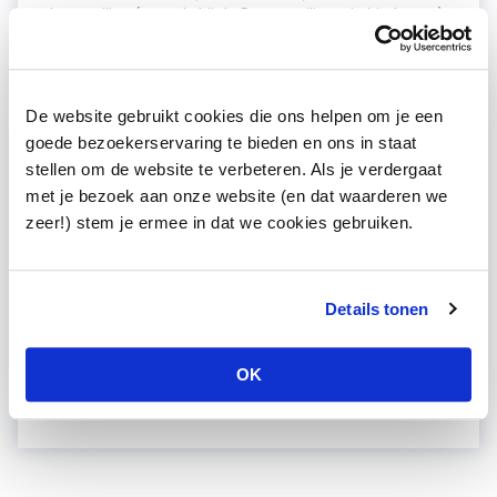
deze peiling (evenals bij de Burgerpeiling, zie hierboven)
conformeren wij ons aan het specifieke protocol zoals
dat door VNG Realisatie is opgesteld. In de peiling
komen de volgende thema’s aan bod:
de (digitale) dienstverlening;
De website gebruikt cookies die ons helpen om je een
goede bezoekerservaring te bieden en ons in staat
de lokale regel- en lastendruk;
stellen om de website te verbeteren. Als je verdergaat
de relatie ondernemer – gemeente;
met je bezoek aan onze website (en dat waarderen we
het economisch beleid;
zeer!) stem je ermee in dat we cookies gebruiken.
het vestigingsklimaat.
Het is uiteraard mogelijk om de 'basisvragenlijst' van
Details tonen
VNG Realisatie aan te vullen met vragen over thema’s
die voor uw gemeente relevant zijn.
Meer weten?
OK
Wij bespreken graag de mogelijkheden met u.
Neem contact met mij op