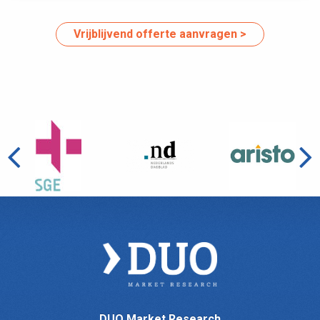
Vrijblijvend offerte aanvragen
DUO Market Research