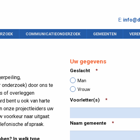
E:
info@d
RZOEK
COMMUNICATIEONDERZOEK
GEMEENTEN
VERE
Uw gegevens
Geslacht
*
rpeiling,
Man
 onderzoek) door ons te
Vrouw
ngs of overleggen
Voorletter(s)
*
rd bent u ook van harte
n onze projectleiders uw
 voorkeur naar uitgaat:
Naam gemeente
*
elefonische afspraak.
ben? In welk type