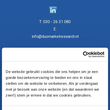
T:
030 - 26 31 080
E:
info@duomarketresearch.nl
Onderzoeken
De website gebruikt cookies die ons helpen om je een
Medewerkersonderzoek
goede bezoekerservaring te bieden en ons in staat
Medewerkerstevredenheid (MTO)
stellen om de website te verbeteren. Als je verdergaat
Themaonderzoek
met je bezoek aan onze website (en dat waarderen we
Pulse metingen
zeer!) stem je ermee in dat we cookies gebruiken.
Klantonderzoek
Communicatieonderzoek